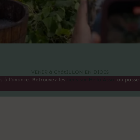
VENIR à ChâtILLON EN DIOIS
s à l’avance. Retrouvez les
liens sur Hello Asso
, ou passe