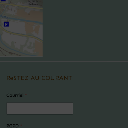
ReSTEZ AU COURANT
Courriel
*
RGPD
*