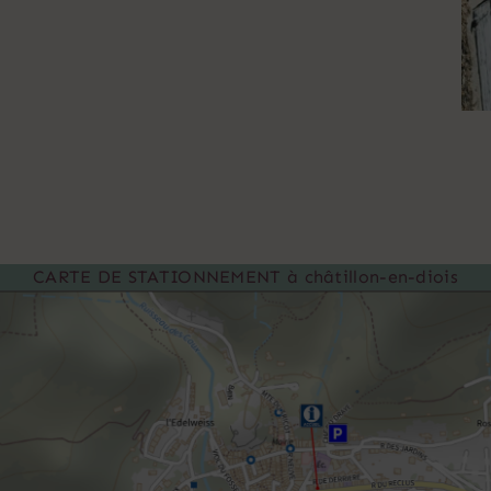
CARTE DE STATIONNEMENT à châtillon-en-diois